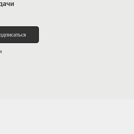
дачи
одписаться
я