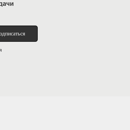
дачи
одписаться
я