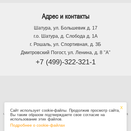
Адрес и контакты
Шатура, ул. Большевик д. 17
г.о. Шатура, д. Слобода д. 1А
г. Рошаль, ул. Спортивная, д. 3Б
Дмитровский Погост, ул. Ленина, д. 8 "А"
+7 (499)-322-321-1
Используя сайт, вы принимаете
Пользовательское соглашение
, в том
Сайт использует cookie-файлы. Продолжив просмотр сайта,
числе условия использования cookie. Информация на сайте не является
Вы таким образом подтверждаете свое согласие на
публичной офертой.
использование этих файлов.
Подробнее о cookie-файлах