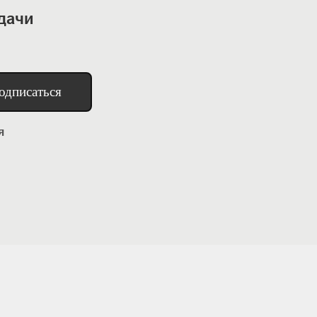
дачи
одписаться
я