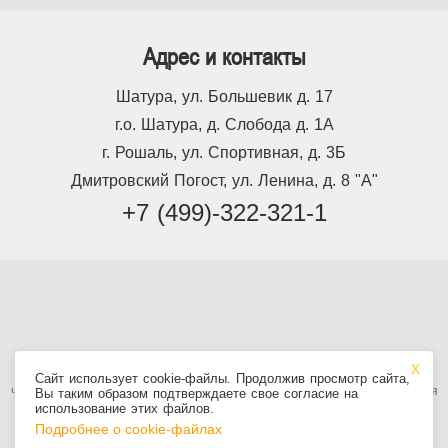
Адрес и контакты
Шатура, ул. Большевик д. 17
г.о. Шатура, д. Слобода д. 1А
г. Рошаль, ул. Спортивная, д. 3Б
Дмитровский Погост, ул. Ленина, д. 8 "А"
+7 (499)-322-321-1
Используя сайт, вы принимаете
Пользовательское соглашение
, в том
Сайт использует cookie-файлы. Продолжив просмотр сайта,
числе условия использования cookie. Информация на сайте не является
Вы таким образом подтверждаете свое согласие на
публичной офертой.
использование этих файлов.
Подробнее о cookie-файлах