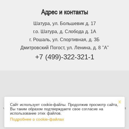
Адрес и контакты
Шатура, ул. Большевик д. 17
г.о. Шатура, д. Слобода д. 1А
г. Рошаль, ул. Спортивная, д. 3Б
Дмитровский Погост, ул. Ленина, д. 8 "А"
+7 (499)-322-321-1
Используя сайт, вы принимаете
Пользовательское соглашение
, в том
Сайт использует cookie-файлы. Продолжив просмотр сайта,
числе условия использования cookie. Информация на сайте не является
Вы таким образом подтверждаете свое согласие на
публичной офертой.
использование этих файлов.
Подробнее о cookie-файлах