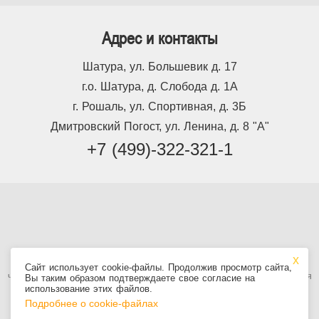
Адрес и контакты
Шатура, ул. Большевик д. 17
г.о. Шатура, д. Слобода д. 1А
г. Рошаль, ул. Спортивная, д. 3Б
Дмитровский Погост, ул. Ленина, д. 8 "А"
+7 (499)-322-321-1
Используя сайт, вы принимаете
Пользовательское соглашение
, в том
Сайт использует cookie-файлы. Продолжив просмотр сайта,
числе условия использования cookie. Информация на сайте не является
Вы таким образом подтверждаете свое согласие на
публичной офертой.
использование этих файлов.
Подробнее о cookie-файлах