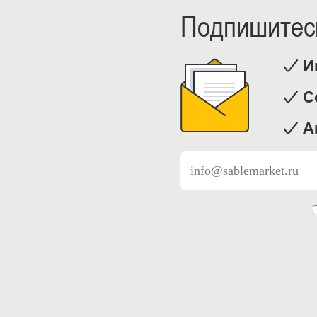
Подпишитесь
И
С
А