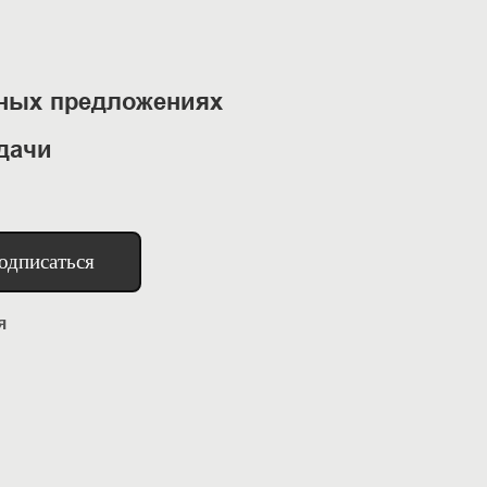
ьных предложениях
дачи
одписаться
я