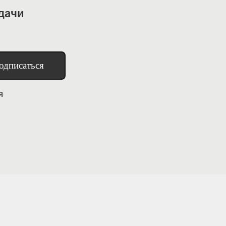
дачи
одписаться
я