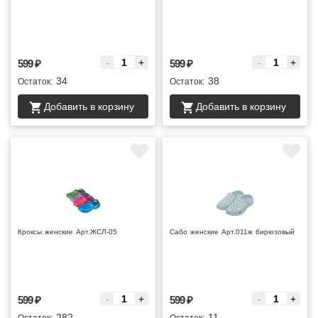
Цена за :
Цена за :
-
+
-
+
599
₽
599
₽
34
38
Остаток:
Остаток:
Добавить в корзину
Добавить в корзину
Кроксы женские Арт.ЖСЛ-05
Сабо женские Арт.011ж бирюзовый
Цена за :
Цена за :
-
+
-
+
599
₽
599
₽
282
11