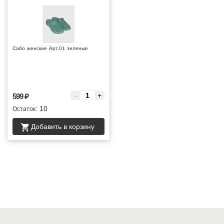
Сабо женские Арт.01 зеленые
Цена за :
-
+
599
₽
10
Остаток:
Добавить в корзину