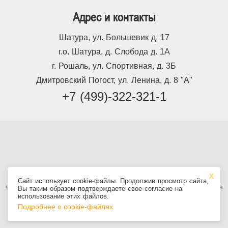
Адрес и контакты
Шатура, ул. Большевик д. 17
г.о. Шатура, д. Слобода д. 1А
г. Рошаль, ул. Спортивная, д. 3Б
Дмитровский Погост, ул. Ленина, д. 8 "А"
+7 (499)-322-321-1
Используя сайт, вы принимаете
Пользовательское соглашение
, в том
Сайт использует cookie-файлы. Продолжив просмотр сайта,
числе условия использования cookie. Информация на сайте не является
Вы таким образом подтверждаете свое согласие на
публичной офертой.
использование этих файлов.
Подробнее о cookie-файлах