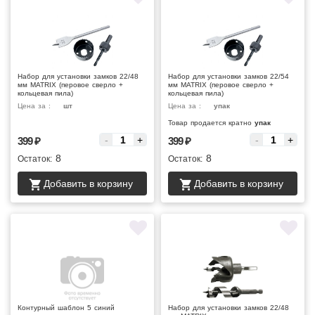
Набор для установки замков 22/48
Набор для установки замков 22/54
мм MATRIX (перовое сверло +
мм MATRIX (перовое сверло +
кольцевая пила)
кольцевая пила)
Цена за :
шт
Цена за :
упак
Товар продается кратно
упак
-
+
-
+
399
₽
399
₽
8
8
Остаток:
Остаток:
Добавить в корзину
Добавить в корзину
Контурный шаблон 5 синий
Набор для установки замков 22/48