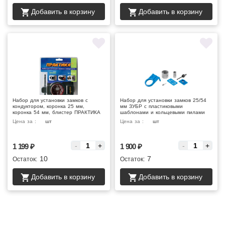
Добавить в корзину
Добавить в корзину
Набор для установки замков с
Набор для установки замков 25/54
кондуктором, коронка 25 мм,
мм ЗУБР с пластиковыми
коронка 54 мм, блистер ПРАКТИКА
шаблонами и кольцевыми пилами
Цена за :
шт
Цена за :
шт
-
+
-
+
1 199
₽
1 900
₽
10
7
Остаток:
Остаток:
Добавить в корзину
Добавить в корзину