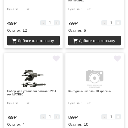
мм MATRIX
Цена за :
шт
Цена за :
шт
-
+
-
+
499
₽
799
₽
12
6
Остаток:
Остаток:
Добавить в корзину
Добавить в корзину
Набор для установки замков 22/54
Контурный шаблон10 красный
мм MATRIX
Цена за :
шт
Цена за :
шт
-
+
-
+
799
₽
899
₽
4
10
Остаток:
Остаток: