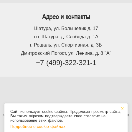
Адрес и контакты
Шатура, ул. Большевик д. 17
г.о. Шатура, д. Слобода д. 1А
г. Рошаль, ул. Спортивная, д. 3Б
Дмитровский Погост, ул. Ленина, д. 8 "А"
+7 (499)-322-321-1
Используя сайт, вы принимаете
Пользовательское соглашение
, в том
Сайт использует cookie-файлы. Продолжив просмотр сайта,
числе условия использования cookie. Информация на сайте не является
Вы таким образом подтверждаете свое согласие на
публичной офертой.
использование этих файлов.
Подробнее о cookie-файлах