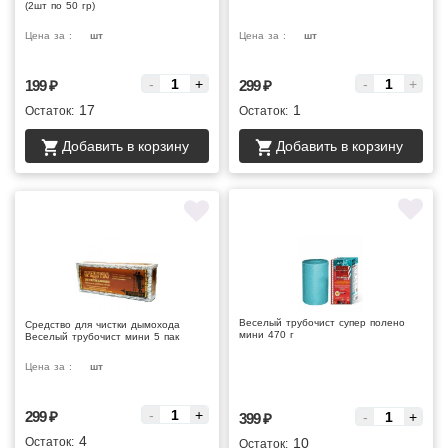
(2шт по 50 гр)
Цена за :
шт
Цена за :
шт
-
+
-
+
199
₽
299
₽
17
1
Остаток:
Остаток:
Добавить в корзину
Добавить в корзину
Веселый трубочист супер полено
Средство для чистки дымохода
мини 470 г
Веселый трубочист мини 5 пак
Цена за :
шт
Цена за :
-
+
299
₽
-
+
399
₽
4
Остаток:
10
Остаток: