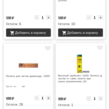
(2х350)
Цена за :
Цена за :
-
+
-
+
599
₽
599
₽
6
10
Остаток:
Остаток:
Добавить в корзину
Добавить в корзину
Веселый трубочист 1100г Полено д/
Полено для чистки дымохода, 1300г
чистки от сажи, копоти при
сильн.загрязнениях х10
Цена за :
шт
Цена за :
-
+
699
₽
-
+
899
₽
26
Остаток:
1
Остаток: