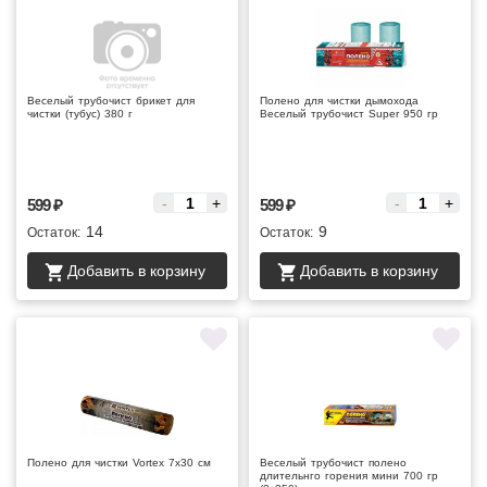
Веселый трубочист брикет для
Полено для чистки дымохода
чистки (тубус) 380 г
Веселый трубочист Super 950 гр
Цена за :
Цена за :
-
+
-
+
599
₽
599
₽
14
9
Остаток:
Остаток:
Добавить в корзину
Добавить в корзину
Полено для чистки Vortex 7х30 см
Веселый трубочист полено
длительнго горения мини 700 гр