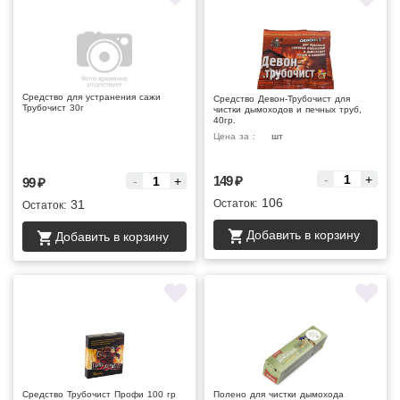
Средство для устранения сажи
Средство Девон-Трубочист для
Трубочист 30г
чистки дымоходов и печных труб,
40гр.
Цена за :
шт
Цена за :
-
+
149
₽
-
+
99
₽
106
31
Остаток:
Остаток:
Добавить в корзину
Добавить в корзину
Средство Трубочист Профи 100 гр
Полено для чистки дымохода