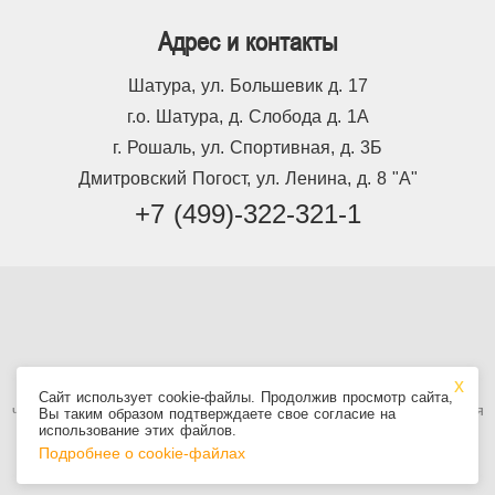
Адрес и контакты
Шатура, ул. Большевик д. 17
г.о. Шатура, д. Слобода д. 1А
г. Рошаль, ул. Спортивная, д. 3Б
Дмитровский Погост, ул. Ленина, д. 8 "А"
+7 (499)-322-321-1
Используя сайт, вы принимаете
Пользовательское соглашение
, в том
Сайт использует cookie-файлы. Продолжив просмотр сайта,
числе условия использования cookie. Информация на сайте не является
Вы таким образом подтверждаете свое согласие на
публичной офертой.
использование этих файлов.
Подробнее о cookie-файлах