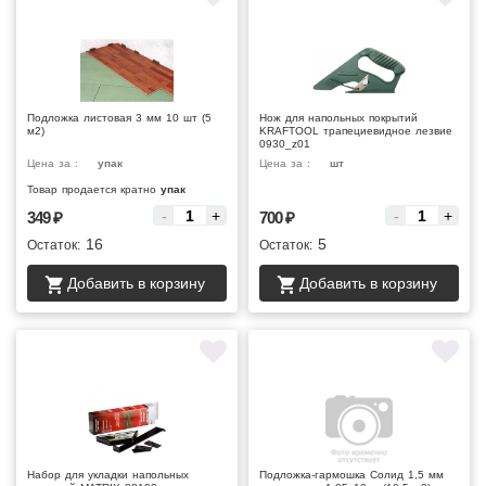
Подложка листовая 3 мм 10 шт (5
Нож для напольных покрытий
м2)
KRAFTOOL трапециевидное лезвие
0930_z01
Цена за :
упак
Цена за :
шт
Товар продается кратно
упак
-
+
-
+
349
₽
700
₽
16
5
Остаток:
Остаток:
Добавить в корзину
Добавить в корзину
Набор для укладки напольных
Подложка-гармошка Солид 1,5 мм