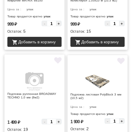
покрытий MATRIX 88100
полистирол 1,05х10 м (10,5 м2)
Цена за :
упак
Цена за :
упак
Товар продается кратно
упак
Товар продается кратно
упак
-
+
-
+
999
₽
999
₽
5
15
Остаток:
Остаток:
Добавить в корзину
Добавить в корзину
Подложка руллонная BROADWAY
Подложка листовая PolyBlock 3 мм
TECHNO 1,0 мм (8м2)
(10,5 м2)
Цена за :
упак
Цена за :
Товар продается кратно
упак
-
+
1 900
₽
-
+
1 499
₽
2
19
Остаток:
Остаток: