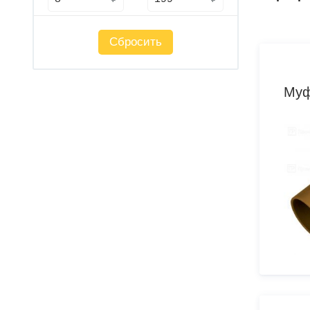
Сбросить
Муф