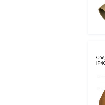
Сое
IP4