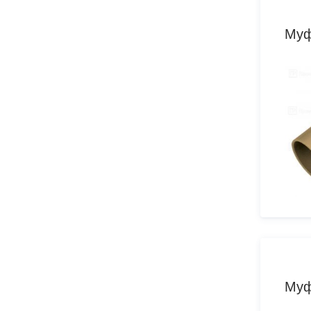
Муф
Муф