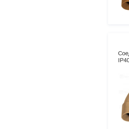
Сое
IP4