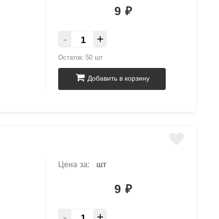
9
₽
-
+
Остаток:
50 шт
Добавить в корзину
Цена за:
шт
9
₽
-
+