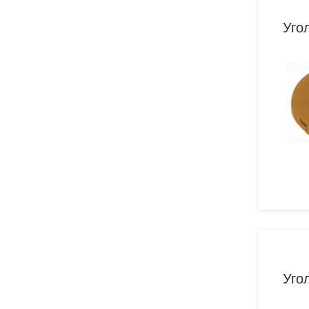
Уго
Уго