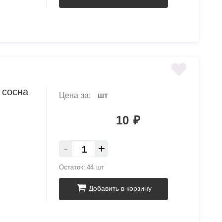
 сосна
Цена за:
шт
10
₽
-
+
Остаток:
44 шт
Добавить в корзину