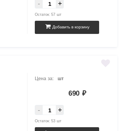
-
+
Остаток:
57 шт
Добавить в корзину
Цена за:
шт
690
₽
-
+
Остаток:
53 шт