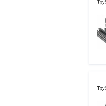
Тру
Тру