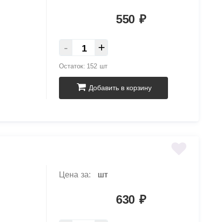
550
₽
-
+
Остаток:
152 шт
Добавить в корзину
Цена за:
шт
630
₽