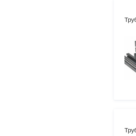
Тру
Тру