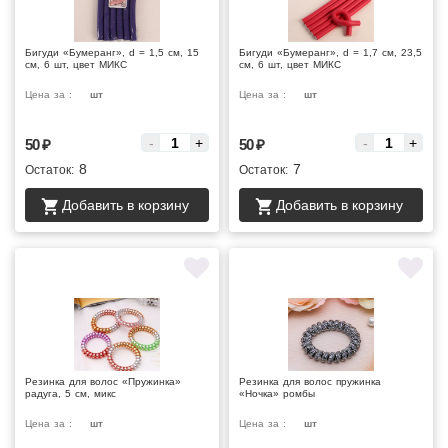
Бигуди «Бумеранг», d = 1,5 см, 15
Бигуди «Бумеранг», d = 1,7 см, 23,5
см, 6 шт, цвет МИКС
см, 6 шт, цвет МИКС
Цена за :
шт
Цена за :
шт
-
+
-
+
50
₽
50
₽
8
7
Остаток:
Остаток:
Добавить в корзину
Добавить в корзину
Резинка для волос «Пружинка»
Резинка для волос пружинка
радуга, 5 см, микс
«Ночка» ромбы
Цена за :
шт
Цена за :
шт