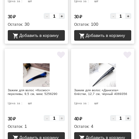
Цена за :
шт
Цена за :
шт
-
+
-
+
30
₽
30
₽
30
100
Остаток:
Остаток:
Добавить в корзину
Добавить в корзину
Зажим для волос «Космос»
Зажим для волос «Даниэла»
переливы, 9,5 см, микс 5256290
блёстки, 12,7 см, чёрный 4069356
Цена за :
шт
Цена за :
шт
-
+
-
+
30
₽
40
₽
1
4
Остаток:
Остаток:
Добавить в корзину
Добавить в корзину