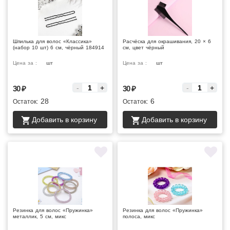
Шпилька для волос «Классика»
Расчёска для окрашивания, 20 × 6
(набор 10 шт) 6 см, чёрный 184914
см, цвет чёрный
Цена за :
шт
Цена за :
шт
-
+
-
+
30
₽
30
₽
28
6
Остаток:
Остаток:
Добавить в корзину
Добавить в корзину
Резинка для волос «Пружинка»
Резинка для волос «Пружинка»
металлик, 5 см, микс
полоса, микс