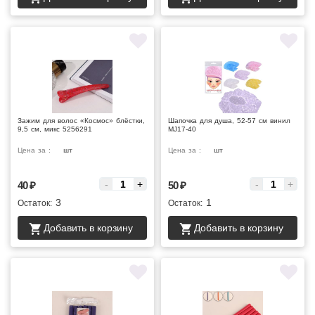
Зажим для волос «Космос» блёстки,
Шапочка для душа, 52-57 см винил
9,5 см, микс 5256291
MJ17-40
Цена за :
шт
Цена за :
шт
-
+
-
+
40
₽
50
₽
3
1
Остаток:
Остаток:
Добавить в корзину
Добавить в корзину