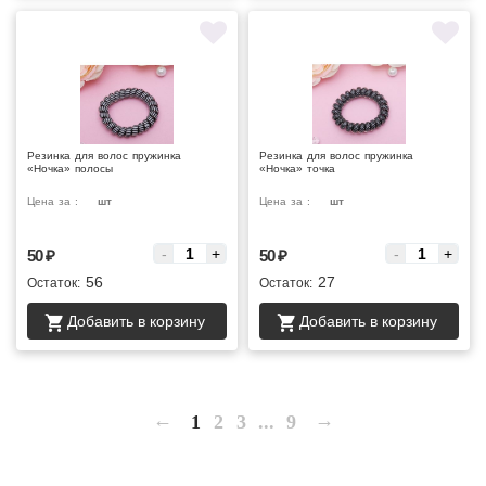
Резинка для волос пружинка
Резинка для волос пружинка
«Ночка» полосы
«Ночка» точка
Цена за :
шт
Цена за :
шт
-
+
-
+
50
₽
50
₽
56
27
Остаток:
Остаток:
Добавить в корзину
Добавить в корзину
←
→
1
2
3
...
9