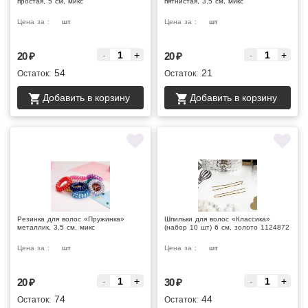
простая, 5 см, микс
пятнистая, 3,5 см, микс
Цена за :
шт
Цена за :
шт
-
+
-
+
20
₽
20
₽
54
21
Остаток:
Остаток:
Добавить в корзину
Добавить в корзину
Резинка для волос «Пружинка»
Шпильки для волос «Классика»
металлик, 3,5 см, микс
(набор 10 шт) 6 см, золото 1124872
Цена за :
шт
Цена за :
шт
-
+
-
+
20
₽
30
₽
74
44
Остаток:
Остаток: