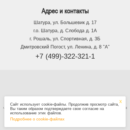
Адрес и контакты
Шатура, ул. Большевик д. 17
г.о. Шатура, д. Слобода д. 1А
г. Рошаль, ул. Спортивная, д. 3Б
Дмитровский Погост, ул. Ленина, д. 8 "А"
+7 (499)-322-321-1
Используя сайт, вы принимаете
Пользовательское соглашение
, в том
Сайт использует cookie-файлы. Продолжив просмотр сайта,
числе условия использования cookie. Информация на сайте не является
Вы таким образом подтверждаете свое согласие на
публичной офертой.
использование этих файлов.
Подробнее о cookie-файлах