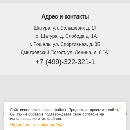
Адрес и контакты
Шатура, ул. Большевик д. 17
г.о. Шатура, д. Слобода д. 1А
г. Рошаль, ул. Спортивная, д. 3Б
Дмитровский Погост, ул. Ленина, д. 8 "А"
+7 (499)-322-321-1
Используя сайт, вы принимаете
Пользовательское соглашение
, в том
Сайт использует cookie-файлы. Продолжив просмотр сайта,
числе условия использования cookie. Информация на сайте не является
Вы таким образом подтверждаете свое согласие на
публичной офертой.
использование этих файлов.
Подробнее о cookie-файлах