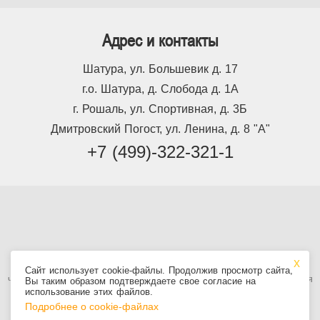
Адрес и контакты
Шатура, ул. Большевик д. 17
г.о. Шатура, д. Слобода д. 1А
г. Рошаль, ул. Спортивная, д. 3Б
Дмитровский Погост, ул. Ленина, д. 8 "А"
+7 (499)-322-321-1
Используя сайт, вы принимаете
Пользовательское соглашение
, в том
Сайт использует cookie-файлы. Продолжив просмотр сайта,
числе условия использования cookie. Информация на сайте не является
Вы таким образом подтверждаете свое согласие на
публичной офертой.
использование этих файлов.
Подробнее о cookie-файлах