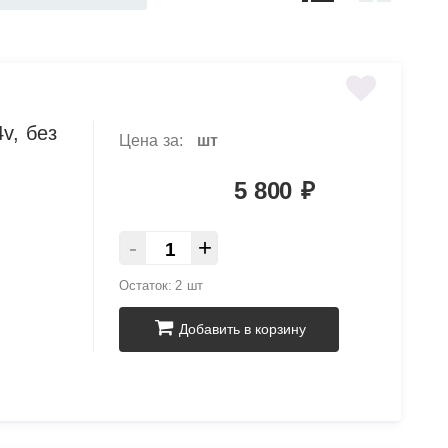
v, без
Цена за:
шт
5 800
₽
-
+
Остаток:
2 шт
Добавить в корзину