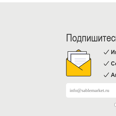
Подпишитесь
И
С
А