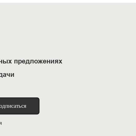
ьных предложениях
дачи
одписаться
я