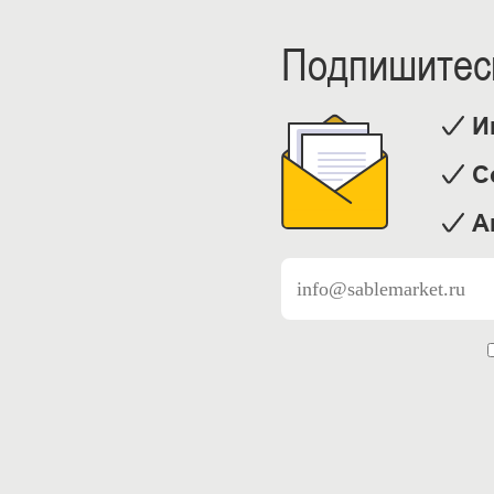
Подпишитесь
И
С
А