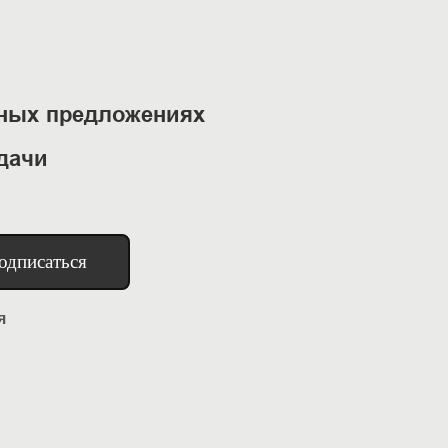
ьных предложениях
дачи
одписаться
я