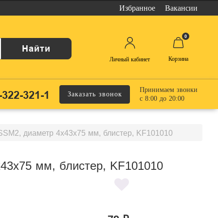
Избранное
Вакансии
0
Найти
Корзина
Личный кабинет
Принимаем звонки
-322-321-1
Заказать звонок
с 8:00 до 20:00
HSSM2, диаметр 4х43х75 мм, блистер, KF101010
х43х75 мм, блистер, KF101010