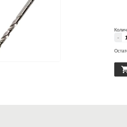
Колич
-
Остат