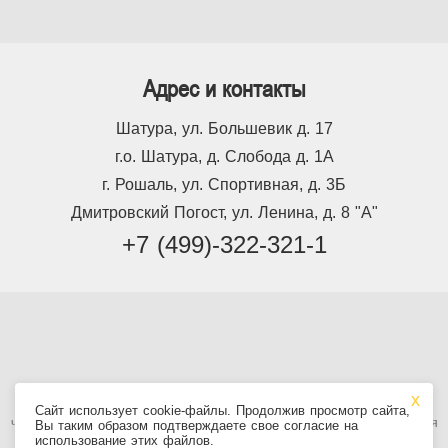
Адрес и контакты
Шатура, ул. Большевик д. 17
г.о. Шатура, д. Слобода д. 1А
г. Рошаль, ул. Спортивная, д. 3Б
Дмитровский Погост, ул. Ленина, д. 8 "А"
+7 (499)-322-321-1
Используя сайт, вы принимаете
Пользовательское соглашение
, в том
Сайт использует cookie-файлы. Продолжив просмотр сайта,
числе условия использования cookie. Информация на сайте не является
Вы таким образом подтверждаете свое согласие на
публичной офертой.
использование этих файлов.