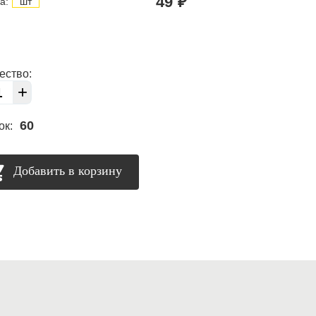
49
₽
а:
шт
ество:
+
60
ок:
Добавить в корзину