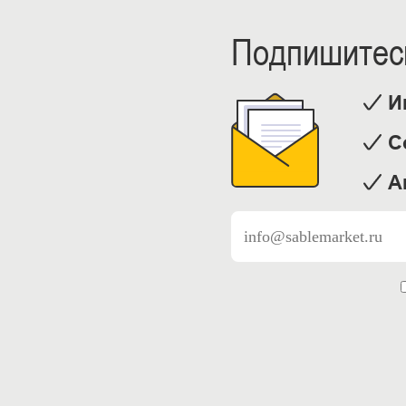
Подпишитесь
И
С
А