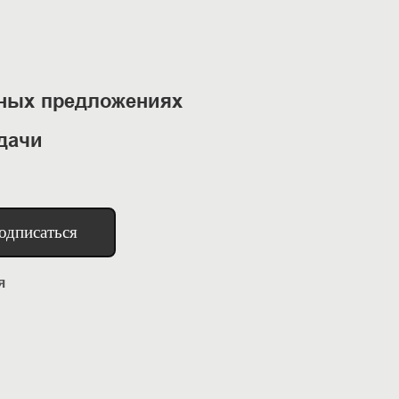
ьных предложениях
дачи
одписаться
я