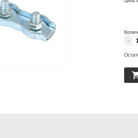
Цена з
Колич
-
Остат