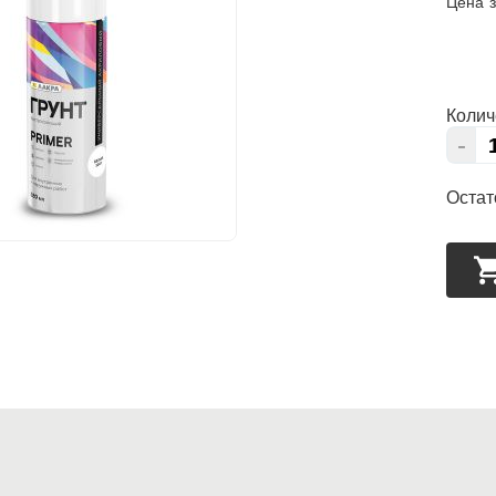
Цена з
Колич
-
Остат