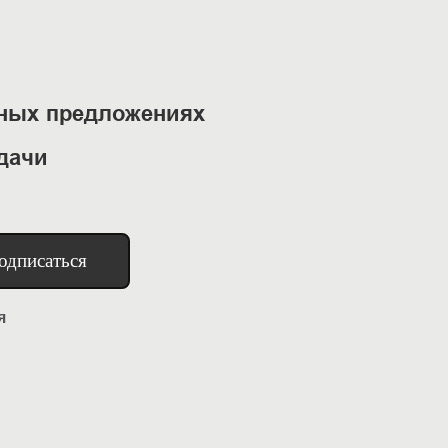
ьных предложениях
дачи
одписаться
я