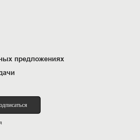
ьных предложениях
дачи
одписаться
я