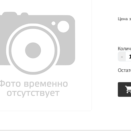
Цена з
Колич
-
Остат