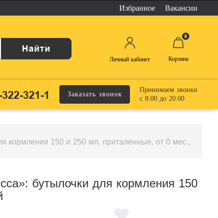
Избранное
Вакансии
0
Найти
Корзина
Личный кабинет
Принимаем звонки
-322-321-1
Заказать звонок
с 8:00 до 20:00
 кормления 150 и 250 мл, приталенные, от 0 мес.,
сса»: бутылочки для кормления 150
й