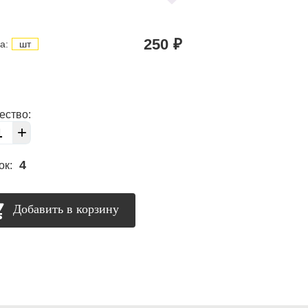
250
₽
а:
шт
ество:
+
4
ок:
Добавить в корзину