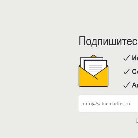
Подпишитесь
И
С
А