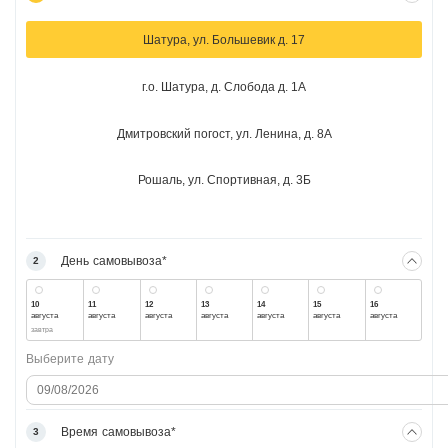
Шатура, ул. Большевик д. 17
г.о. Шатура, д. Слобода д. 1А
Дмитровский погост, ул. Ленина, д. 8А
Рошаль, ул. Спортивная, д. 3Б
День самовывоза*
2
10
11
12
13
14
15
16
августа
августа
августа
августа
августа
августа
августа
завтра
Выберите дату
Время самовывоза*
3