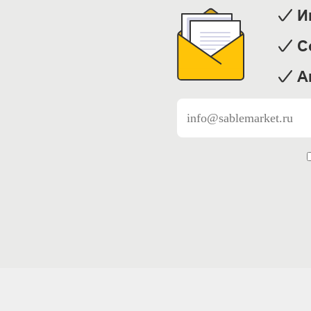
И
С
А