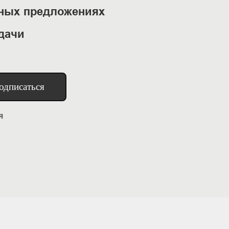
ьных предложениях
дачи
одписаться
я