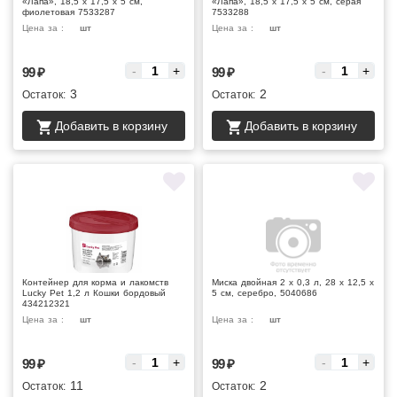
«Лапа», 18,5 х 17,5 х 5 см,
«Лапа», 18,5 х 17,5 х 5 см, серая
фиолетовая 7533287
7533288
Цена за :
шт
Цена за :
шт
-
+
-
+
99
₽
99
₽
3
2
Остаток:
Остаток:
Добавить в корзину
Добавить в корзину
Контейнер для корма и лакомств
Миска двойная 2 х 0,3 л, 28 х 12,5 х
Lucky Pet 1,2 л Кошки бордовый
5 см, серебро, 5040686
434212321
Цена за :
шт
Цена за :
шт
-
+
-
+
99
₽
99
₽
11
2
Остаток:
Остаток: