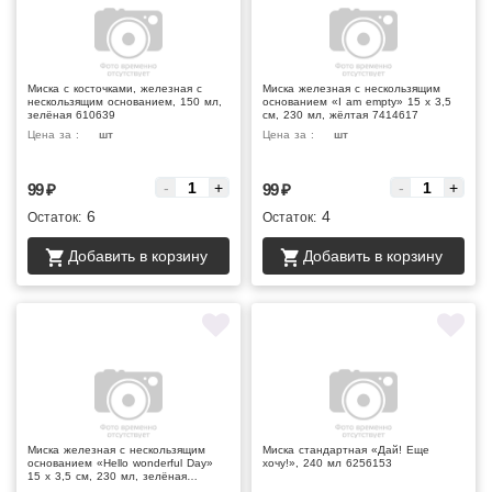
Миска с косточками, железная с
Миска железная с нескользящим
нескользящим основанием, 150 мл,
основанием «I am empty» 15 х 3,5
зелёная 610639
см, 230 мл, жёлтая 7414617
Цена за :
шт
Цена за :
шт
-
+
-
+
99
₽
99
₽
6
4
Остаток:
Остаток:
Добавить в корзину
Добавить в корзину
Миска железная с нескользящим
Миска стандартная «Дай! Еще
основанием «Hello wonderful Day»
хочу!», 240 мл 6256153
15 х 3,5 см, 230 мл, зелёная
741461