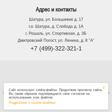
Адрес и контакты
Шатура, ул. Большевик д. 17
г.о. Шатура, д. Слобода д. 1А
г. Рошаль, ул. Спортивная, д. 3Б
Дмитровский Погост, ул. Ленина, д. 8 "А"
+7 (499)-322-321-1
Используя сайт, вы принимаете
Пользовательское соглашение
, в том
Сайт использует cookie-файлы. Продолжив просмотр сайта,
числе условия использования cookie. Информация на сайте не является
Вы таким образом подтверждаете свое согласие на
публичной офертой.
использование этих файлов.
Подробнее о cookie-файлах