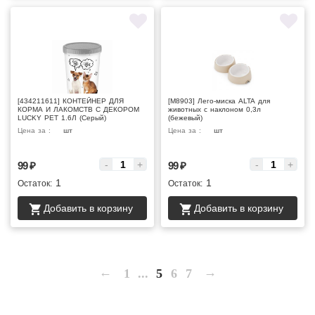
[434211611] КОНТЕЙНЕР ДЛЯ
[М8903] Лего-миска ALTA для
КОРМА И ЛАКОМСТВ С ДЕКОРОМ
животных с наклоном 0,3л
LUCKY PET 1.6Л (Серый)
(бежевый)
Цена за :
шт
Цена за :
шт
-
+
-
+
99
₽
99
₽
1
1
Остаток:
Остаток:
Добавить в корзину
Добавить в корзину
←
→
1
...
5
6
7