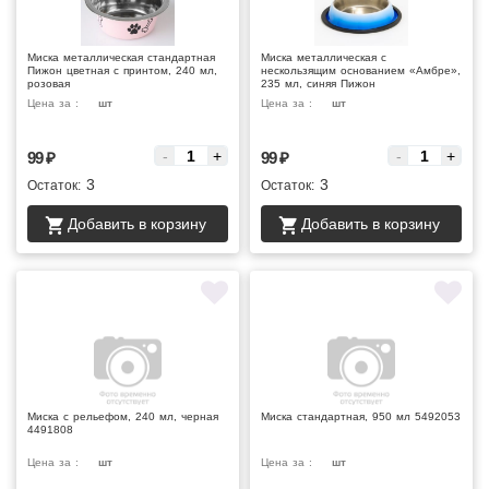
Миска металлическая стандартная
Миска металлическая с
Пижон цветная с принтом, 240 мл,
нескользящим основанием «Амбре»,
розовая
235 мл, синяя Пижон
Цена за :
шт
Цена за :
шт
-
+
-
+
99
₽
99
₽
3
3
Остаток:
Остаток:
Добавить в корзину
Добавить в корзину
Миска с рельефом, 240 мл, черная
Миска стандартная, 950 мл 5492053
4491808
Цена за :
шт
Цена за :
шт