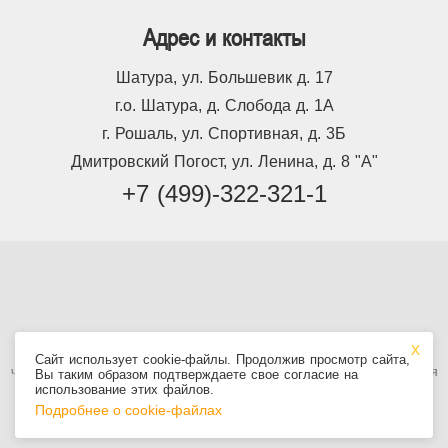
Адрес и контакты
Шатура, ул. Большевик д. 17
г.о. Шатура, д. Слобода д. 1А
г. Рошаль, ул. Спортивная, д. 3Б
Дмитровский Погост, ул. Ленина, д. 8 "А"
+7 (499)-322-321-1
Используя сайт, вы принимаете
Пользовательское соглашение
, в том
Сайт использует cookie-файлы. Продолжив просмотр сайта,
числе условия использования cookie. Информация на сайте не является
Вы таким образом подтверждаете свое согласие на
публичной офертой.
использование этих файлов.
Подробнее о cookie-файлах