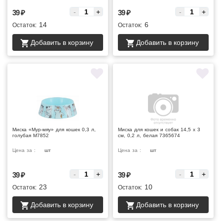
-
+
-
+
39
₽
39
₽
14
6
Остаток:
Остаток:
Добавить в корзину
Добавить в корзину
Миска «Мур-мяу» для кошек 0,3 л,
Миска для кошек и собак 14,5 х 3
голубая М7852
см, 0,2 л, белая 7365674
Цена за :
шт
Цена за :
шт
-
+
-
+
39
₽
39
₽
23
10
Остаток:
Остаток:
Добавить в корзину
Добавить в корзину