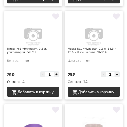
Миска №1 «Нулевка», 0,2 л,
Миска №1 «Нулевка» 0,2 л, 13,5 х
ультрамарин 778757
12,5 х 3 см, чёрная 7379143
Цена за :
шт
Цена за :
шт
-
+
-
+
29
₽
29
₽
4
14
Остаток:
Остаток:
Добавить в корзину
Добавить в корзину