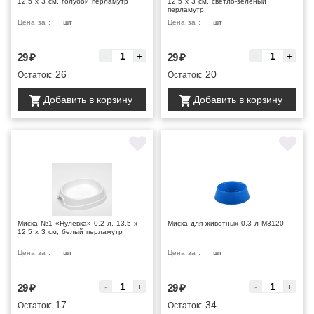
12,5 х 3 см, голубой перламутр
12,5 х 3 см, светло-зеленый
перламутр
Цена за :
шт
Цена за :
шт
-
+
-
+
29
₽
29
₽
26
20
Остаток:
Остаток:
Добавить в корзину
Добавить в корзину
Миска №1 «Нулевка» 0,2 л, 13,5 х
Миска для животных 0,3 л М3120
12,5 х 3 см, белый перламутр
Цена за :
шт
Цена за :
шт
-
+
-
+
29
₽
29
₽
17
34
Остаток:
Остаток: