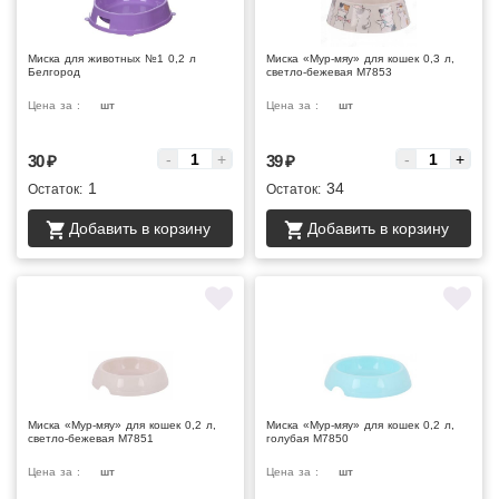
Миска для животных №1 0,2 л
Миска «Мур-мяу» для кошек 0,3 л,
Белгород
светло-бежевая М7853
Цена за :
шт
Цена за :
шт
-
+
-
+
30
₽
39
₽
1
34
Остаток:
Остаток:
Добавить в корзину
Добавить в корзину
Миска «Мур-мяу» для кошек 0,2 л,
Миска «Мур-мяу» для кошек 0,2 л,
светло-бежевая М7851
голубая М7850
Цена за :
шт
Цена за :
шт