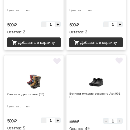
Цена за :
шт
Цена за :
шт
-
+
-
+
500
₽
500
₽
2
2
Остаток:
Остаток:
Добавить в корзину
Добавить в корзину
Ботинки мужские весенние Арт.001-
Сапоги подростковые (33)
Н
Цена за :
шт
Цена за :
-
+
500
₽
-
+
599
₽
5
Остаток:
49
Остаток: