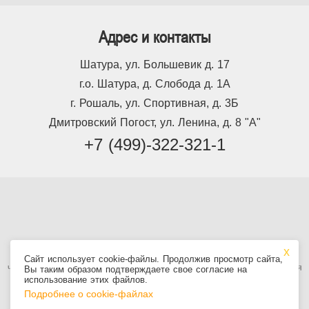
Адрес и контакты
Шатура, ул. Большевик д. 17
г.о. Шатура, д. Слобода д. 1А
г. Рошаль, ул. Спортивная, д. 3Б
Дмитровский Погост, ул. Ленина, д. 8 "А"
+7 (499)-322-321-1
Используя сайт, вы принимаете
Пользовательское соглашение
, в том
Сайт использует cookie-файлы. Продолжив просмотр сайта,
числе условия использования cookie. Информация на сайте не является
Вы таким образом подтверждаете свое согласие на
публичной офертой.
использование этих файлов.
Подробнее о cookie-файлах